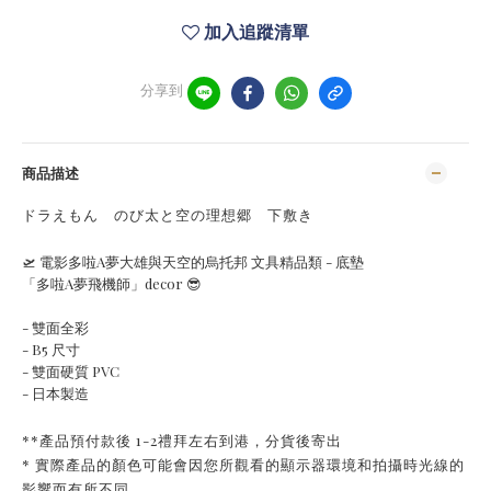
加入追蹤清單
分享到
商品描述
ドラえもん のび太と空の理想郷 下敷き
🛫 電影多啦A夢大雄與天空的烏托邦 文具精品類 - 底墊
「多啦A夢飛機師」decor 😎
- 雙面全彩
- B5 尺寸
- 雙面硬質 PVC
- 日本製造
**產品預付款後 1-2禮拜左右到港，分貨後寄出
* 實際產品的顏色可能會因您所觀看的顯示器環境和拍攝時光線的
影響而有所不同。