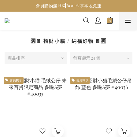
會員購物滿 HK$600 即享本地免運
🈵🧧 招財小貓 / 納福好物 🧧🈵
商品排序
每頁顯示 24 個
會員獨享
會員獨享