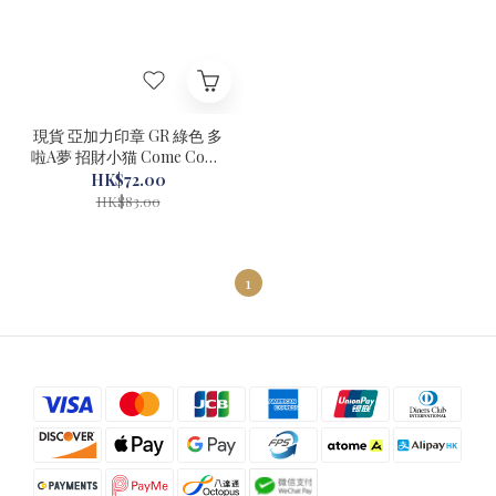
現貨 亞加力印章 GR 綠色 多
啦A夢 招財小猫 Come Come
#72018
HK$72.00
HK$83.00
1