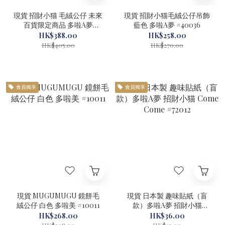
現貨 招財小猫 毛絨公仔 未來
現貨 招財小猫毛絨公仔吊飾
百貨限定商品 多啦A夢
藍色 多啦A夢 #40036
#40035
HK$388.00
HK$258.00
HK$405.00
HK$270.00
會員獨享
會員獨享
現貨 MUGUMUGU 鏡餅毛
現貨 日本製 趣味貼紙（盲
絨公仔 白色 多啦美 #10011
款）多啦A夢 招財小猫
Come Come #72012
HK$268.00
HK$36.00