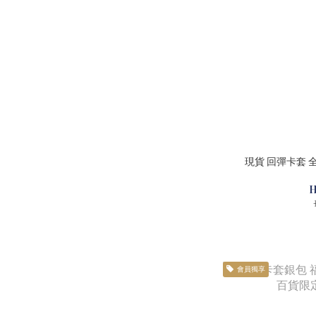
現貨 回彈卡套 全明
H
會員獨享