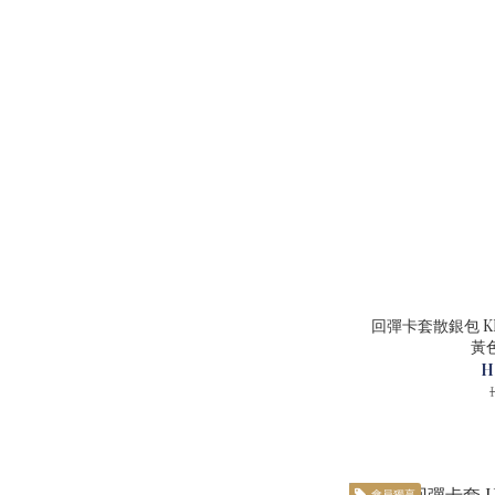
回彈卡套散銀包 KIDR-0
黃色
H
會員獨享