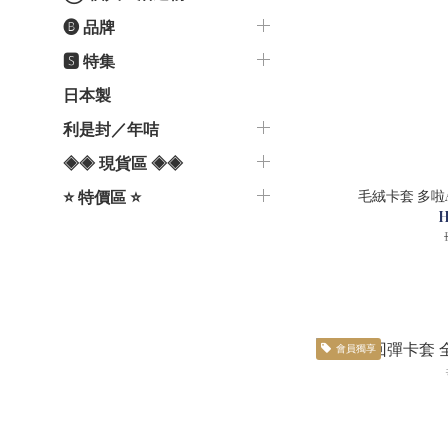
🅑 品牌
🆂 特集
日本製
利是封／年咭
◈◈ 現貨區 ◈◈
⭐️ 特價區 ⭐️
H
會員獨享