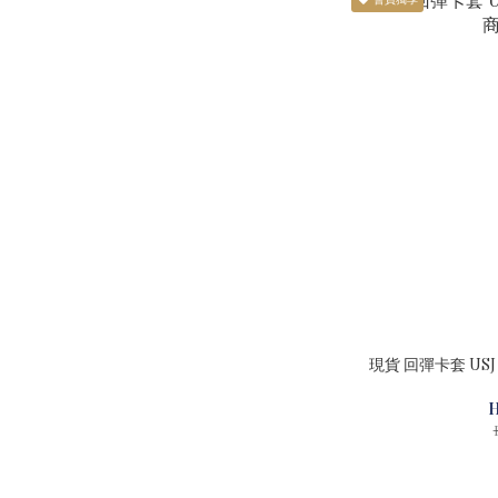
現貨 回彈卡套 US
H