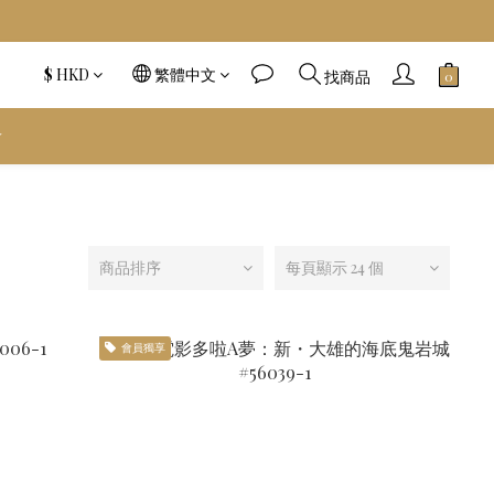
$
HKD
繁體中文
找商品
️
商品排序
每頁顯示 24 個
會員獨享