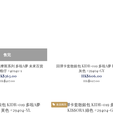
售完
爾摩斯系列 多啦A夢 未來百貨
回彈卡套散銀包 KIDR-019 多啦A夢 KISSORA
格仔 #40141-1
灰色 #29404-GY
K$363.00
HK$606.00
HK$417.00
HK$697.00
會員獨享