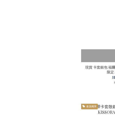
現貨 卡套銀包 福
限定 
H
會員獨享