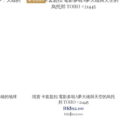
大雄的地球
現貨 卡套匙扣 電影多啦A夢大雄與天空的烏托
邦 TOHO #21445
HK$92.00
HK$102.00