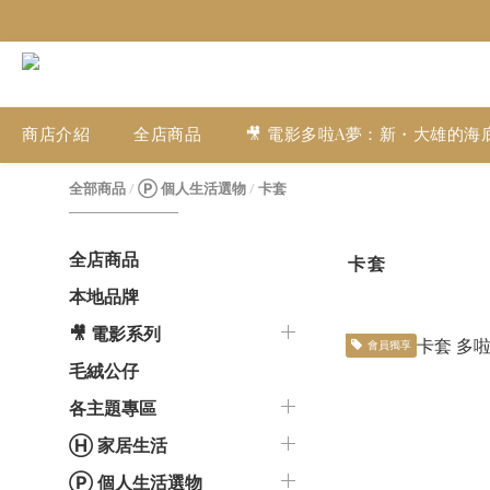
商店介紹
全店商品
🎥 電影多啦A夢：新・大雄的海
全部商品
/
Ⓟ 個人生活選物
/
卡套
全店商品
卡套
本地品牌
🎥 電影系列
會員獨享
毛絨公仔
各主題專區
Ⓗ 家居生活
Ⓟ 個人生活選物