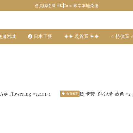
會員購物滿 HK$600 即享本地免運
底鬼岩城
🅙 日本工藝
◈◈ 現貨區 ◈◈
⭐️ 特價區 ⭐
會員獨享