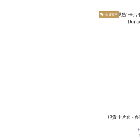
會員獨享
現貨 卡片套 - 多啦
H