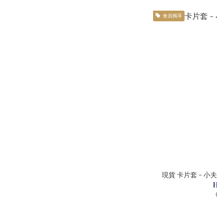
會員獨享
現貨 卡片套 - 小夫 綠
H