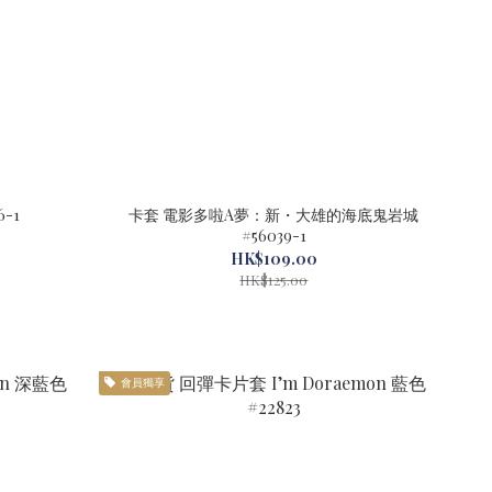
006-1
卡套 電影多啦A夢：新・大雄的海底鬼岩城
#56039-1
HK$109.00
HK$125.00
會員獨享