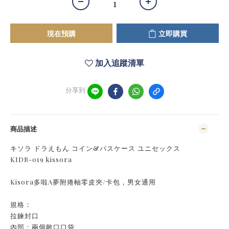
現在預購
立即購買
加入追蹤清單
分享到
商品描述
キソラ ドラえもん コイン&パスケース ユニセックス
KIDR-019 kissora
Kisora多啦A夢附捲軸零皮夾/卡包，男女通用
規格：
拉鍊封口
內部：兩個敞口口袋