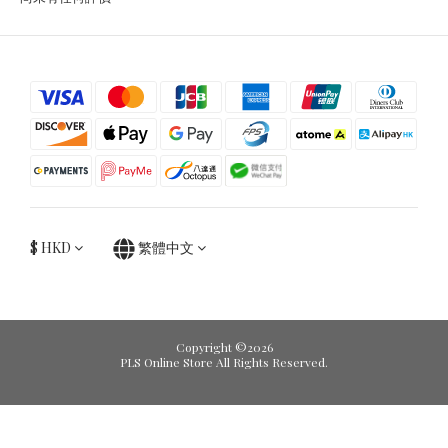
$
HKD
繁體中文
Copyright ©2026
PLS Online Store All Rights Reserved.
立即購買