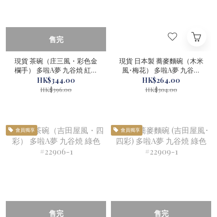
售完
現貨 茶碗（庄三風・彩色金
現貨 日本製 蕎麥麵碗（木米
欄手） 多啦A夢 九谷焼 紅色
風･梅花） 多啦A夢 九谷燒
#22907-1
#22912-1
HK$344.00
HK$264.00
HK$396.00
HK$304.00
會員獨享
會員獨享
售完
售完