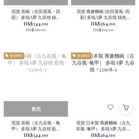
現貨 茶碗（吉田屋風・四
現貨 蕎麥麵碗 (吉田屋風･四
彩） 多啦A夢 九谷焼 綠色
彩) 多啦A夢 九谷焼 綠色
#22906-1
#22909-1
HK$344.00
HK$264.00
HK$396.00
HK$304.00
會員獨享
會員獨享
售完
現貨 茶碗（古九谷風・亀
現貨 日本製 蕎麥麵碗（古九
甲） 多啦A夢 九谷焼 藍色
谷風･亀甲） 多啦A夢 九谷燒
#22905-1
#22908-1
HK$344.00
HK$264.00