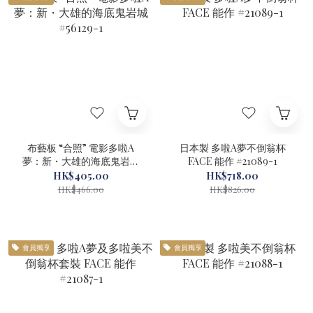
布藝板 “合照” 電影多啦A
日本製 多啦A夢不倒翁杯
夢：新・大雄的海底鬼岩城
FACE 能作 #21089-1
#56129-1
HK$405.00
HK$718.00
HK$466.00
HK$826.00
會員獨享
會員獨享