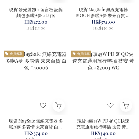
現貨 發光裝飾＋留言板 記憶
現貨 MagSafe 無線充電器
麵包 多啦A夢 #22379
MOON 多啦A夢 未來百貨 藍
色 #40007
HK$272.00
HK$374.00
HK$313.00
HK$430.00
會員獨享
會員獨享
現貨 MagSafe 無線充電器 多
現貨 4頭45W PD & QC快速
啦A夢 多表情 未來百貨 白色
充電通用旅行轉插 技安 黃色
#40006
#82003 WC
HK$374.00
HK$340.00