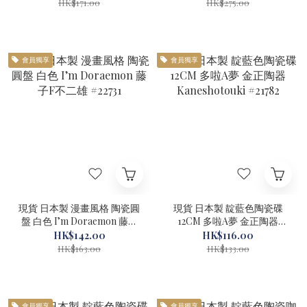
HK$171.00
HK$275.00
會員獨享
會員獨享
現貨 日本製 漫畫風格 陶瓷圓
現貨 日本製 靛藍色陶瓷碟
盤 白色 I’m Doraemon 藤子
12CM 多啦A夢 金正陶器
F不二雄 #22731
Kaneshotouki #21782
HK$142.00
HK$116.00
HK$163.00
HK$133.00
會員獨享
會員獨享