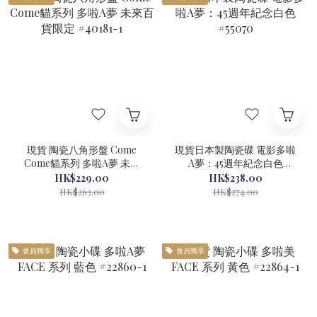
現貨 陶瓷八角形盤 Come
現貨日本製陶瓷碟 電影多啦
Come貓系列 多啦A夢 未來
A夢：45週年紀念白色
百貨限定 #40181-1
#55070
HK$229.00
HK$238.00
HK$263.00
HK$274.00
會員獨享
會員獨享