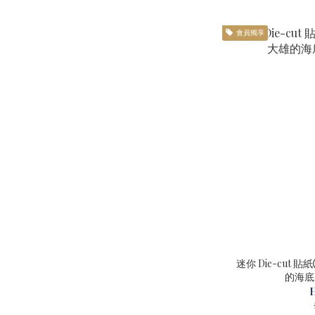
會員獨享
迷你 Die-cut