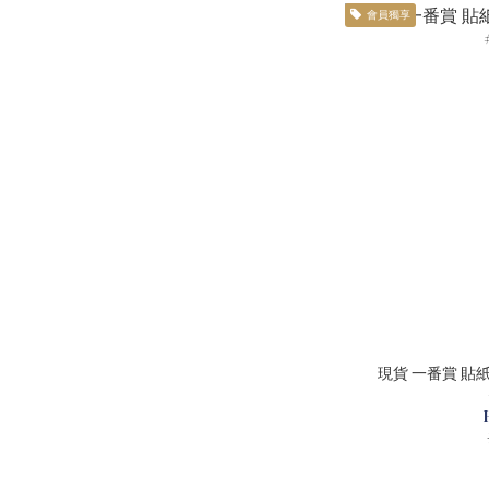
會員獨享
現貨 一番賞 貼紙套