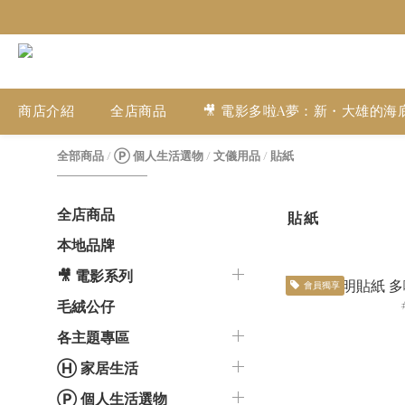
商店介紹
全店商品
🎥 電影多啦A夢：新・大雄的海
全部商品
/
Ⓟ 個人生活選物
/
文儀用品
/
貼紙
全店商品
貼紙
本地品牌
🎥 電影系列
會員獨享
毛絨公仔
各主題專區
Ⓗ 家居生活
Ⓟ 個人生活選物