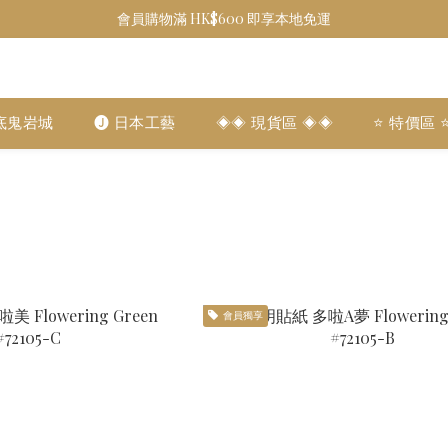
會員購物滿 HK$600 即享本地免運
底鬼岩城
🅙 日本工藝
◈◈ 現貨區 ◈◈
⭐️ 特價區 ⭐
會員獨享