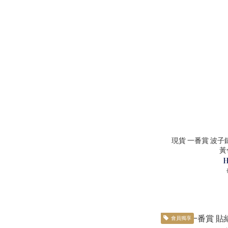
現貨 一番賞 波子
黃色
H
會員獨享