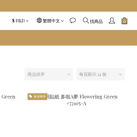
$
HKD
繁體中文
找商品
️
商品排序
每頁顯示 24 個
會員獨享