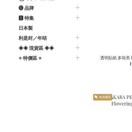
🅑 品牌
🆂 特集
日本製
利是封／年咭
◈◈ 現貨區 ◈◈
⭐️ 特價區 ⭐️
會員獨享