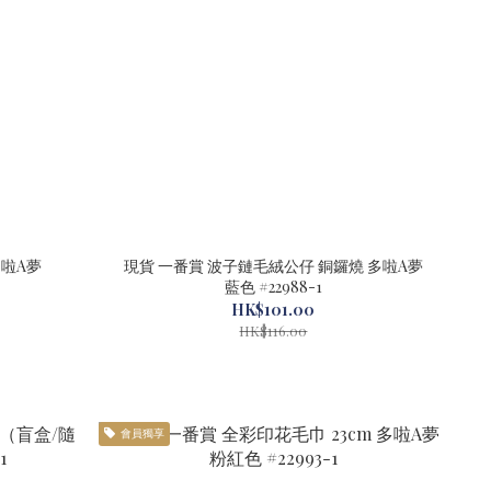
 多啦A夢
現貨 一番賞 波子鏈毛絨公仔 銅鑼燒 多啦A夢
藍色 #22988-1
HK$101.00
HK$116.00
會員獨享