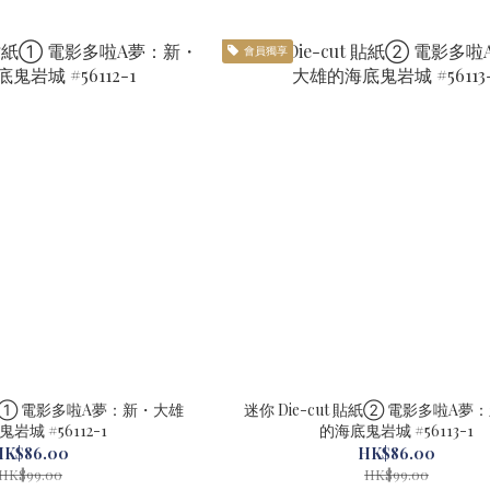
會員獨享
 貼紙① 電影多啦A夢：新・大雄
迷你 Die-cut 貼紙② 電影多啦A
的海底鬼岩城 #56112-1
的海底鬼岩城 #56113-1
HK$86.00
HK$86.00
HK$99.00
HK$99.00