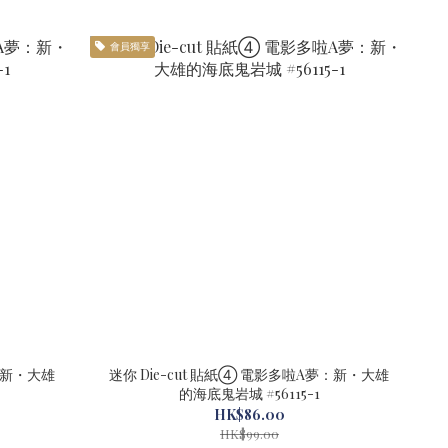
會員獨享
夢：新・大雄
迷你 Die-cut 貼紙④ 電影多啦A夢：新・大雄
的海底鬼岩城 #56115-1
HK$86.00
HK$99.00