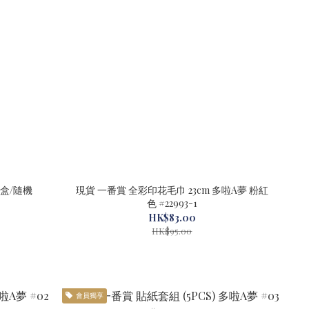
（盲盒/隨機
現貨 一番賞 全彩印花毛巾 23cm 多啦A夢 粉紅
色 #22993-1
HK$83.00
HK$95.00
會員獨享