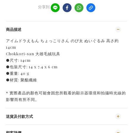
分享到
商品描述
アイムドラえもん ちょっこりさん のび太 ぬいぐるみ 高さ約
14cm
Chokkori-san 大雄毛絨玩具
●尺寸: 14cm
●包裝尺寸: ‎14 x 7.4 x 6 cm
●重量: 40 g
●材質: 聚酯纖維
* 實際產品的顏色可能會因您所觀看的顯示器環境和拍攝時光線的
影響而有所不同。
送貨及付款方式
顧客評價