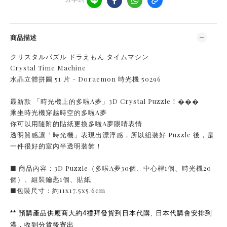
商品描述
クリスタルパズル ドラえもん タイムマシン
Crystal Time Machine
水晶立體拼圖 51 片 - Doraemon 時光機 50296
最新款 「時光機上的多啦A夢」3D Crystal Puzzle！���
乘坐時光機穿越時空的多啦A夢
你可以用隨附的貼紙更換多啦A夢眼睛表情
透明質感讓「時光機」表現出漂浮感，所以組裝好 Puzzle 後，是
一件很好的室內半透明裝飾！
■ 商品內容：3D Puzzle（多啦A夢30個、中心桿1個、時光機20
個）、組裝鑰匙1個、貼紙
■包裝尺寸：約11x17.5x5.6cm
** 預購產品供應商大約4禮拜發貨到日本代購, 日本代購會安排到
港，收到分貨後寄出