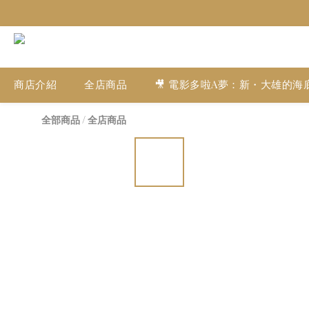
商店介紹
全店商品
🎥 電影多啦A夢：新・大雄的海
全部商品
/
全店商品