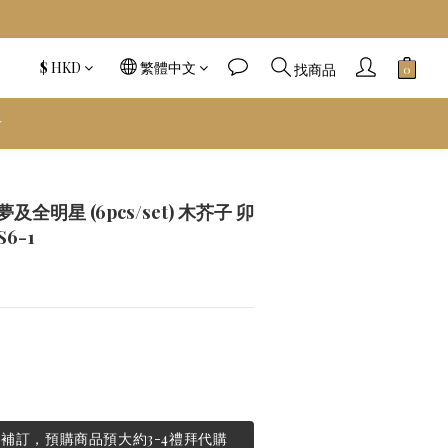
$
HKD
繁體中文
找商品
️
立即購買
全明星 (6pcs/set) 木芥子 卯
S6-1
需補訂，預購商品預大約3-4禮拜代購