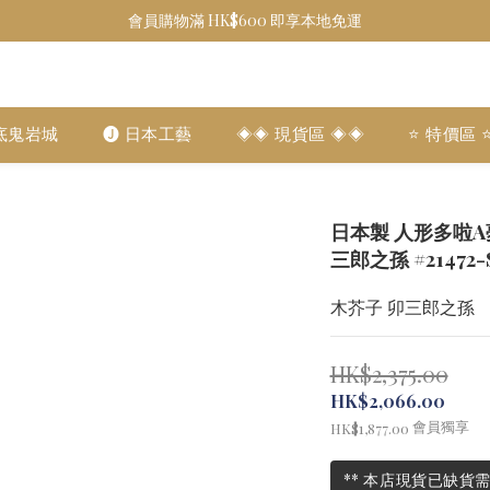
會員購物滿 HK$600 即享本地免運
底鬼岩城
🅙 日本工藝
◈◈ 現貨區 ◈◈
⭐️ 特價區 ⭐
日本製 人形多啦A夢及
三郎之孫 #21472-
木芥子 卯三郎之孫
HK$2,375.00
HK$2,066.00
會員獨享
HK$1,877.00
** 本店現貨已缺貨