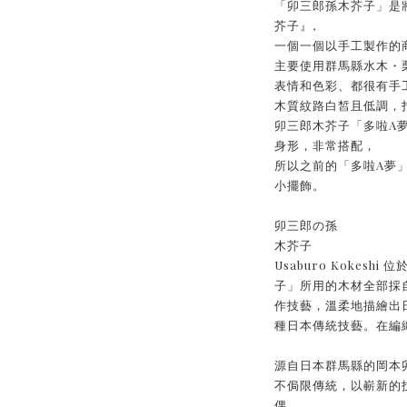
「卯三郎孫木芥子」是
芥子』,
一個一個以手工製作的
主要使用群馬縣水木・
表情和色彩、都很有手
木質紋路白皙且低調，
卯三郎木芥子「多啦A
身形，非常搭配，
所以之前的「多啦A夢
小擺飾。
卯三郎の孫
木芥子
Usaburo Kokes
子」所用的木材全部採
作技藝，溫柔地描繪出日
種日本傳統技藝。在編
源自日本群馬縣的岡本卯
不侷限傳統，以嶄新的
偶。