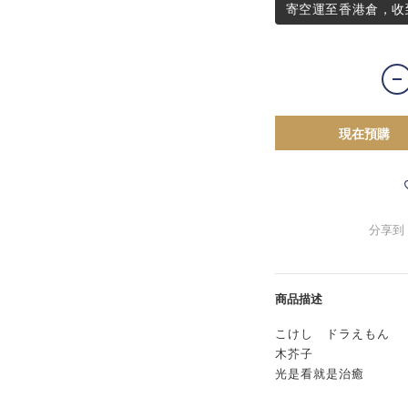
寄空運至香港倉，收
現在預購
分享到
商品描述
こけし ドラえもん
木芥子
光是看就是治癒