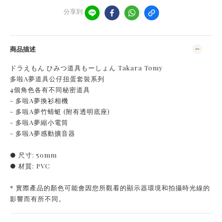
分享到
商品描述
ドラえもん ひみつ道具もーしょん Takara Tomy
多啦A夢道具公仔扭蛋套裝系列
4個角色各有不同秘密道具
- 多啦A夢換衫相機
- 多啦A夢竹蜻蜓 (附有透明底座)
- 多啦A夢縮小電筒
- 多啦A夢感動擴音器
● 尺寸: 50mm
● 材質: PVC
* 實際產品的顏色可能會因您所觀看的顯示器環境和拍攝時光線的
影響而有所不同。