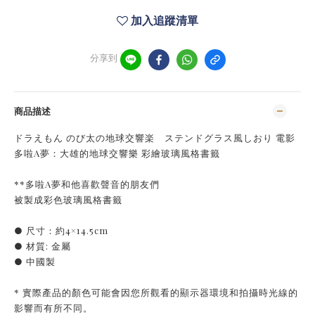
加入追蹤清單
分享到
商品描述
ドラえもん のび太の地球交響楽 ステンドグラス風しおり 電影
多啦A夢：大雄的地球交響樂 彩繪玻璃風格書籤
**多啦A夢和他喜歡聲音的朋友們
被製成彩色玻璃風格書籤
● 尺寸：約4×14.5cm
● 材質: 金屬
● 中國製
* 實際產品的顏色可能會因您所觀看的顯示器環境和拍攝時光線的
影響而有所不同。