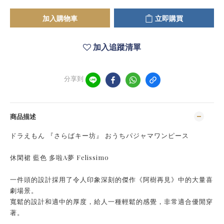
加入購物車
立即購買
加入追蹤清單
分享到
商品描述
ドラえもん 『さらばキー坊』 おうちパジャマワンピース
休閑裙 藍色 多啦A夢 Felissimo
一件頭的設計採用了令人印象深刻的傑作《阿樹再見》中的大量喜
劇場景。
寬鬆的設計和適中的厚度，給人一種輕鬆的感覺，非常適合優閒穿
著。