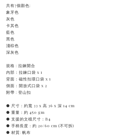
共有7個顏色:
象牙色
灰色
卡其色
藍色
黑色
淺棕色
深灰色
規格 : 拉鍊開合
內部：拉鍊口袋 x 1
背面：磁性扣環口袋 x 1
側面：開放式口袋 x 2
附帶 : 登山扣
● 尺寸：約寬 33 x 高 36 x 深 14 cm
● 重量：約 450 gm
● 支援的文檔尺寸：B4
● 手柄長度：約 20/60 cm (不可拆)
● 材質: 帆布