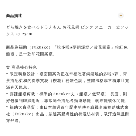
商品描述
どら焼きを食べるドラえもん お花見柄 ピンク スニーカー丈ソッ
クス 23-25cm
商品為福助（Fukuske）「吃多啦A夢銅鑼燒／賞花圖案」粉紅色
船襪，是一款印花圖案襪。
🌸 商品核心特色
* 限定萌趣設計：襪面圖案為正在幸福吃著銅鑼燒的多啦A夢，背
景搭配柔和的春季賞花（櫻花）粉嫩色調，整體風格非常粉嫩且充
滿春天氣息。
* 露踝船襪剪裁：標準的 Sneaker丈（船襪／低幫襪） 長度，剛
好包覆到腳踝附近，非常適合搭配各類運動鞋、帆布鞋或休閒鞋。
* 福助大廠品質：由日本超過百年歷史的傳奇織襪名廠福助株式會
社（Fukuske）出品，嚴選高親膚性的棉混紡材質，吸汗透氣且耐
穿舒適。