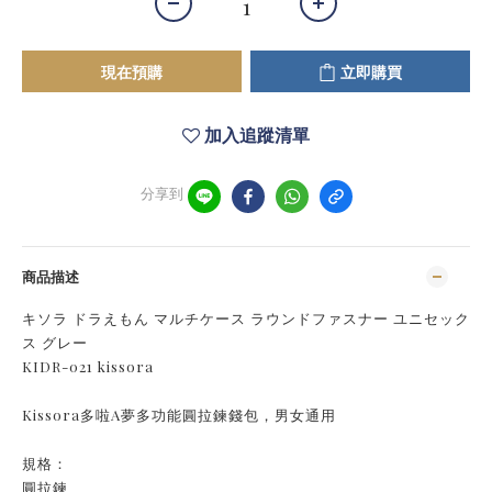
現在預購
立即購買
加入追蹤清單
分享到
商品描述
キソラ ドラえもん マルチケース ラウンドファスナー ユニセック
ス グレー
KIDR-021 kissora
Kissora多啦A夢多功能圓拉鍊錢包，男女通用
規格：
圓拉鍊