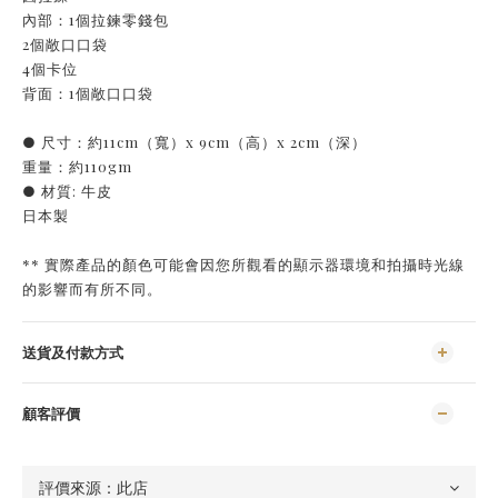
內部：1個拉鍊零錢包
2個敞口口袋
4個卡位
背面：1個敞口口袋
● 尺寸：約11cm（寬）x 9cm（高）x 2cm（深）
重量：約110gm
● 材質: 牛皮
日本製
** 實際產品的顏色可能會因您所觀看的顯示器環境和拍攝時光線
的影響而有所不同。
送貨及付款方式
顧客評價