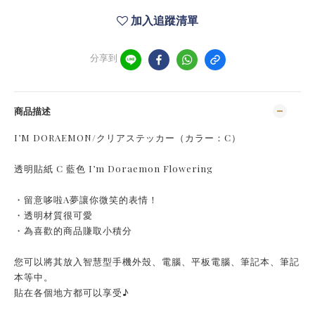
加入追蹤清單
分享到
商品描述
I’M DORAEMON/クリアステッカー（カラー：C）
透明貼紙 C 藍色 I’m Doraemon Flowering
・留意哆啦A夢讓你微笑的表情！
・透明材質很可愛
・為喜歡的商品賺取小積分
您可以將其放入智慧型手機外殼、電腦、平板電腦、筆記本、筆記
本等中。
貼在各個地方都可以享受♪