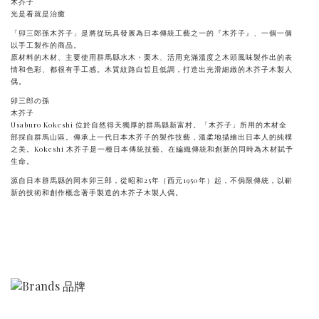
木芥子
光是看就是治癒
「卯三郎孫木芥子」是將從玩具發展為日本傳統工藝之一的『木芥子』、一個一個
以手工製作的商品。
原材料的木材、主要使用群馬縣水木・栗木、活用充滿溫度之木頭風味製作出的表
情和色彩、都很有手工感。木質紋路白皙且低調，打造出光滑細緻的木芥子木製人
偶。
卯三郎の孫
木芥子
Usaburo Kokeshi 位於自然得天獨厚的群馬縣新富村。「木芥子」所用的木材全
部採自群馬山區。傳承上一代日本木芥子的製作技藝，溫柔地描繪出日本人的純樸
之美。Kokeshi 木芥子是一種日本傳統技藝。在編織傳統和創新的同時為木材賦予
生命。
源自日本群馬縣的岡本卯三郎，從昭和25年（西元1950年）起，不侷限傳統，以嶄
新的技術和創作概念著手製造的木芥子木製人偶。