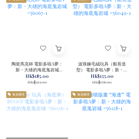
陶瓷馬克杯 電影多啦A夢：
波珠鍊毛絨玩具（船長造
新・大雄的海底鬼岩城
型） 電影多啦A夢：新・大
#56067-1
雄的海底鬼岩城 #56049-1
HK$185.00
HK$155.00
HK$213.00
HK$178.00
會員獨享
會員獨享