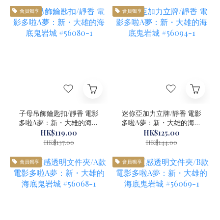
會員獨享
會員獨享
子母吊飾鑰匙扣/靜香 電影
迷你亞加力立牌/靜香 電影
多啦A夢：新・大雄的海底
多啦A夢：新・大雄的海底
鬼岩城 #56080-1
鬼岩城 #56094-1
HK$119.00
HK$125.00
HK$137.00
HK$144.00
會員獨享
會員獨享