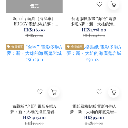
售完
Squishy 玩具（海底車）
藝術微噴版畫 “海邊” 電影
BUGGY 電影多啦A夢：
多啦A夢：新・大雄的海底
新・大雄的海底鬼岩城
鬼岩城 #56128-1
HK$116.00
HK$1,778.00
#56026-1
HK$133.00
HK$2,048.00
會員獨享
會員獨享
布藝板 “合照” 電影多啦A
電影風格貼紙 電影多啦A
夢：新・大雄的海底鬼岩城
夢：新・大雄的海底鬼岩城
#56129-1
#56118-1
HK$405.00
HK$95.00
HK$466.00
HK$109.00