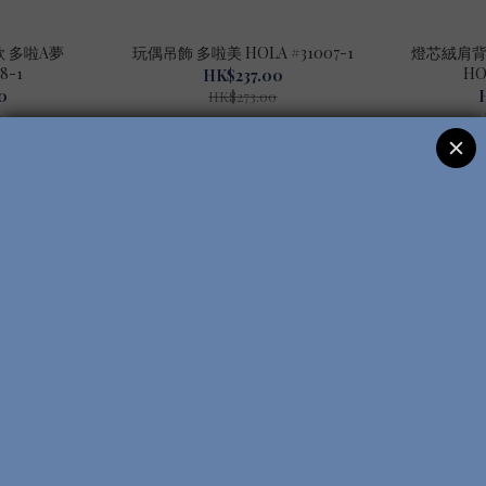
 多啦A夢
玩偶吊飾 多啦美 HOLA #31007-1
燈芯絨肩背
8-1
HO
HK$237.00
0
HK$273.00
0
會員獨享
會員獨享