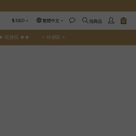
$
HKD
繁體中文
找商品
◈ 現貨區 ◈◈
⭐️ 特價區 ⭐️