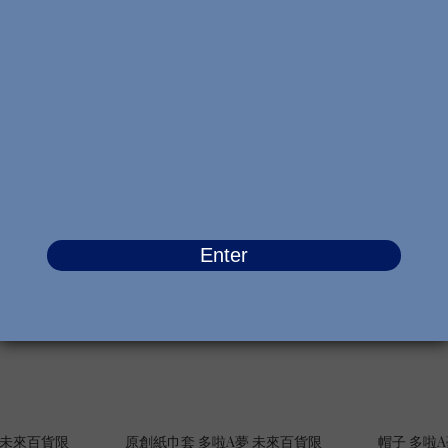
 未來百貨限
原創地毯 多啦A夢 未來百貨限定
原創拖鞋 
0-YL
米白色 #40202-1
黃色
0
HK$408.00
H
0
HK$469.00
會員獨享
會員獨享
 未來百貨限
原創紙巾套 多啦A夢 未來百貨限
帽子 多啦A夢 Flo