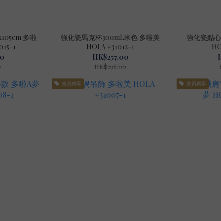
105cm 多啦
強化瓷馬克杯300mL米色 多啦美
強化瓷點心盤
015-1
HOLA #31012-1
HO
00
HK$257.00
0
HK$296.00
會員獨享
會員獨享