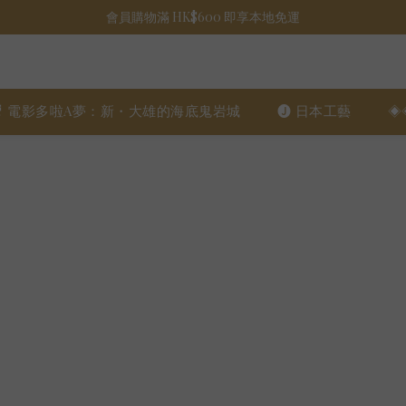
會員購物滿 HK$600 即享本地免運
🎥 電影多啦A夢：新・大雄的海底鬼岩城
🅙 日本工藝
◈