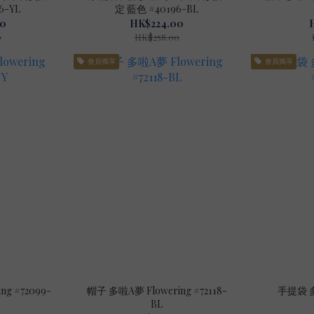
6-YL
定 藍色 #40196-BL
00
HK$224.00
0
HK$258.00
會員獨享
會員獨享
099-
帽子 多啦A夢 Flowering #72118-
手提袋 多
BL