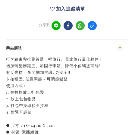
加入追蹤清單
分享到
商品描述
行李箱束帶推薦首選，輕旅行、長途旅行最佳夥伴！
增加轉盤辨識度、加固行李箱、降低小偷竊盜可能!
有反光標 - 夜間增加辨識, 更安全!!
卡扣穩固, 任意調節 - 可調節鬆緊
使用方式 :
1. 在拉桿放上打包帶
2. 放上包包物品
3. 打包帶拉環扣至拉桿
4. 鬆緊可調節
● 尺寸：18~44cm X 5cm
● 材質: 聚酯纖維