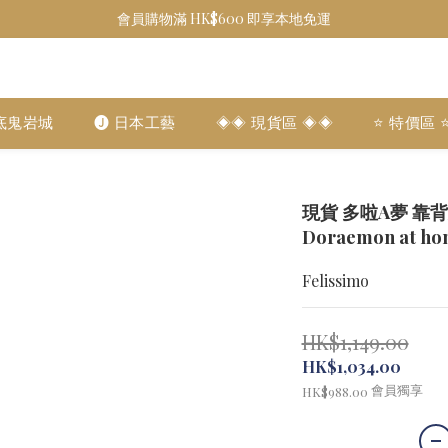
會員購物滿 HK$600 即享本地免運
底鬼岩城
🅙 日本工藝
◈◈ 現貨區 ◈◈
⭐️ 特價區 ⭐
現貨 多啦A夢 靠背大 C
Doraemon at ho
Felissimo
HK$1,149.00
HK$1,034.00
會員獨享
HK$988.00