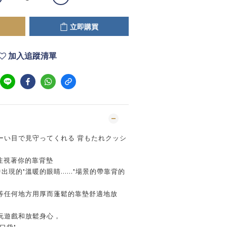
立即購買
加入追蹤清單
ーい目で見守ってくれる 背もたれクッシ
注視著你的靠背墊
出現的"溫暖的眼睛……"場景的帶靠背的
等任何地方用厚而蓬鬆的靠墊舒適地放
玩遊戲和放鬆身心，
口袋"，