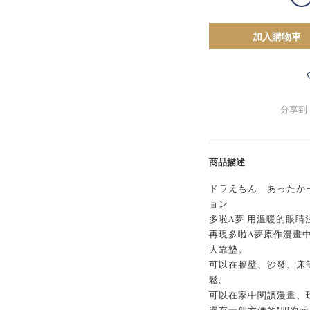
加入購物車
分享到
商品描述
ドラえもん あったか
ョン
多啦A夢 用溫暖的眼睛
再現多啦A夢原作漫畫中
大靠墊。
可以在牆壁、沙發、床
鬆。
可以在家中閱讀漫畫、
還有一個方便的"四次元