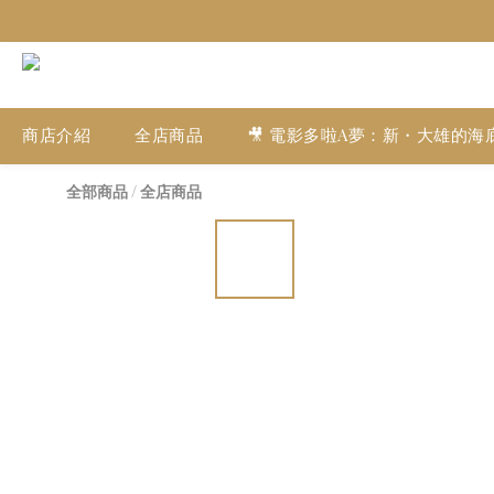
商店介紹
全店商品
🎥 電影多啦A夢：新・大雄的海
全部商品
/
全店商品