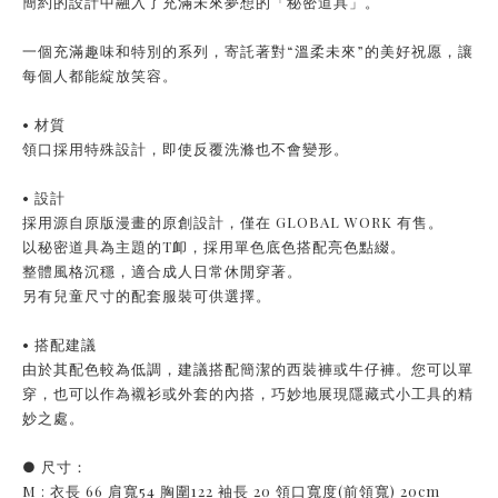
簡約的設計中融入了充滿未來夢想的「秘密道具」。
一個充滿趣味和特別的系列，寄託著對“溫柔未來”的美好祝愿，讓
每個人都能綻放笑容。
• 材質
領口採用特殊設計，即使反覆洗滌也不會變形。
• 設計
採用源自原版漫畫的原創設計，僅在 GLOBAL WORK 有售。
以秘密道具為主題的T卹，採用單色底色搭配亮色點綴。
整體風格沉穩，適合成人日常休閒穿著。
另有兒童尺寸的配套服裝可供選擇。
• 搭配建議
由於其配色較為低調，建議搭配簡潔的西裝褲或牛仔褲。您可以單
穿，也可以作為襯衫或外套的內搭，巧妙地展現隱藏式小工具的精
妙之處。
● 尺寸：
M : 衣長 66 肩寬54 胸圍122 袖長 20 領口寬度(前領寬) 20cm