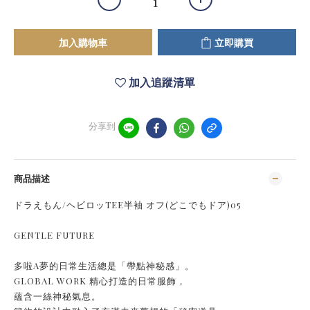
加入購物車
立即購買
加入追蹤清單
分享到
商品描述
ドラえもん/ヘビロッTEE半袖 オフ(どこでもドア)05
GENTLE FUTURE
多啦A夢的日常生活總是「帶點神秘感」。
GLOBAL WORK 精心打造的日常服飾，
蘊含一絲神秘氣息。