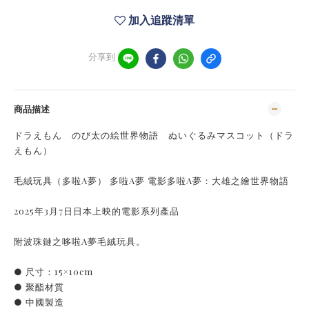
加入追蹤清單
分享到
商品描述
ドラえもん のび太の絵世界物語 ぬいぐるみマスコット（ドラ
えもん）
毛絨玩具（多啦A夢） 多啦A夢 電影多啦A夢：大雄之繪世界物語
2025年3月7日日本上映的電影系列產品
附波珠鏈之哆啦A夢毛絨玩具。
● 尺寸：15×10cm
● 聚酯材質
● 中國製造