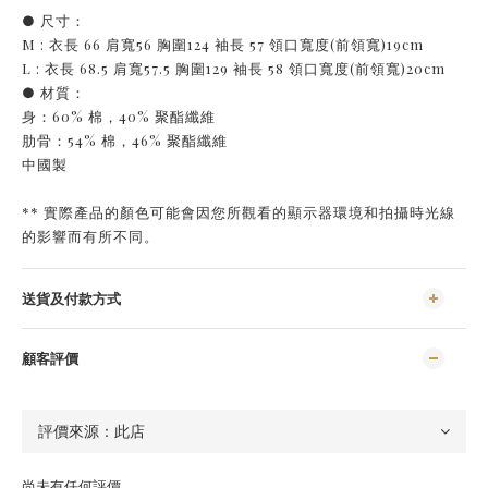
● 尺寸：
M : 衣長 66 肩寬56 胸圍124 袖長 57 領口寬度(前領寬)19cm
L : 衣長 68.5 肩寬57.5 胸圍129 袖長 58 領口寬度(前領寬)20cm
● 材質：
身：60% 棉，40% 聚酯纖維
肋骨：54% 棉，46% 聚酯纖維
中國製
** 實際產品的顏色可能會因您所觀看的顯示器環境和拍攝時光線
的影響而有所不同。
送貨及付款方式
顧客評價
尚未有任何評價