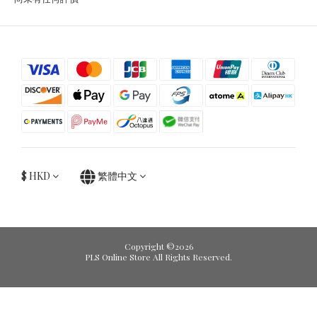
$
HKD
繁體中文
Copyright ©2026
PLS Online Store All Rights Reserved.
立即購買