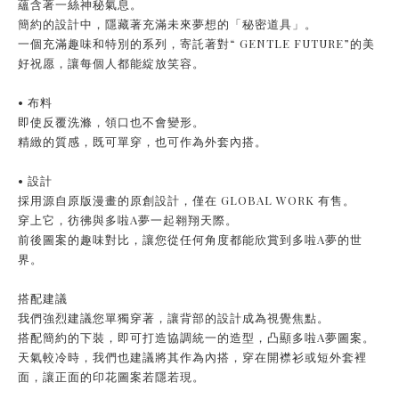
蘊含著一絲神秘氣息。
簡約的設計中，隱藏著充滿未來夢想的「秘密道具」。
一個充滿趣味和特別的系列，寄託著對“ GENTLE FUTURE”的美
好祝愿，讓每個人都能綻放笑容。
• 布料
即使反覆洗滌，領口也不會變形。
精緻的質感，既可單穿，也可作為外套內搭。
• 設計
採用源自原版漫畫的原創設計，僅在 GLOBAL WORK 有售。
穿上它，彷彿與多啦A夢一起翱翔天際。
前後圖案的趣味對比，讓您從任何角度都能欣賞到多啦A夢的世
界。
搭配建議
我們強烈建議您單獨穿著，讓背部的設計成為視覺焦點。
搭配簡約的下裝，即可打造協調統一的造型，凸顯多啦A夢圖案。
天氣較冷時，我們也建議將其作為內搭，穿在開襟衫或短外套裡
面，讓正面的印花圖案若隱若現。