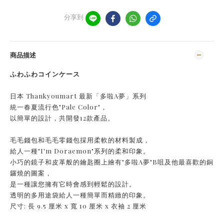
分享到
商品描述
ふわふわコインケース
日本 Thankyoumart 最新「多啦A夢」系列
統一春夏流行色"Pale Color"，
以簡單的設計，共開發12款產品。
毛毛錢包和毛毛零錢包採用柔軟的材料製成，
給人一種"I'm Doraemon"系列的柔和印象。
小巧的鏡子和皮革般的鑰匙圈上繪有"多啦A夢"B咀及他最喜歡的銅
鑼燒的圖案，
是一種讓您擁有它時會感到輕鬆的設計。
透明的多用途袋給人一種簡單而精緻的印象。
尺寸: 長 9.5 厘米 x 寬 10 厘米 x 衣袖 2 厘米