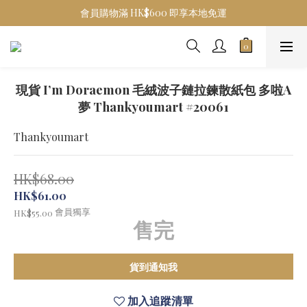
會員購物滿 HK$600 即享本地免運
現貨 I’m Doraemon 毛絨波子鏈拉鍊散紙包 多啦A
夢 Thankyoumart #20061
Thankyoumart
HK$68.00
HK$61.00
會員獨享
HK$55.00
售完
貨到通知我
加入追蹤清單