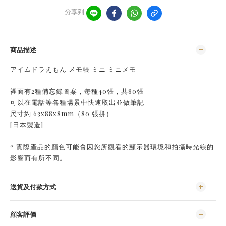
分享到
商品描述
アイムドラえもん メモ帳 ミニ ミニメモ
裡面有2種備忘錄圖案，每種40張，共80張
可以在電話等各種場景中快速取出並做筆記
尺寸約 63x88x8mm（80 張拼）
[日本製造]
* 實際產品的顏色可能會因您所觀看的顯示器環境和拍攝時光線的
影響而有所不同。
送貨及付款方式
顧客評價