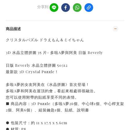
分享到
商品描述
クリスタルパズル ドラえもん＆ミイちゃん
3D 水晶立體拼圖 35 片- 多啦A夢與阿美 日版 Beverly
日版 Beverly 水晶立體拼圖 50312
最新款 3D Crystal Puzzle！
多啦A夢的女友阿美在《水晶拼圖》首次登場！
多啦A夢和阿美在屋頂約會，看起來相處得很融洽。
您可以使用附帶的貼紙享受不同的表情。
■ 商品內容：3D Puzzle（多啦A夢26個、中心球1個、中心桿支架
2個、阿美6個）、組裝鑰匙1個、貼紙、說明書
● 包裝尺寸：約 11 x 17.5 x 5.6cm
● 材質: PS