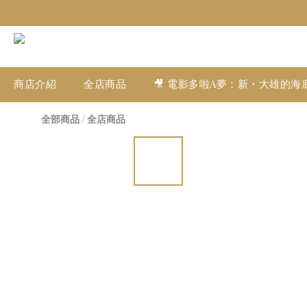
商店介紹
全店商品
🎥 電影多啦A夢：新・大雄的海
全部商品
/
全店商品