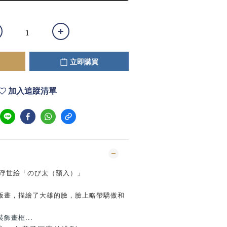
立即購買
加入追蹤清單
ニ浮世絵「のび太（額入）」
版畫，描繪了大雄的臉，臉上略帶驕傲和
飾畫框...