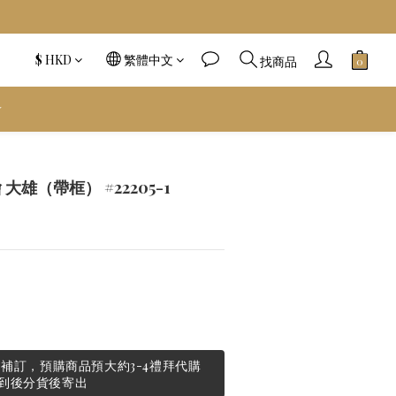
$
HKD
繁體中文
找商品
️
立即購買
大雄（帶框） #22205-1
需補訂，預購商品預大約3-4禮拜代購
到後分貨後寄出