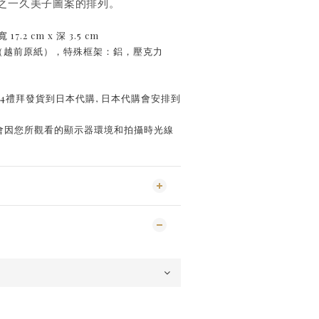
之一久美子圖案的排列。
17.2 cm x 深 3.5 cm
紙（越前原紙），特殊框架：鋁，壓克力
約4禮拜發貨到日本代購, 日本代購會安排到
能會因您所觀看的顯示器環境和拍攝時光線