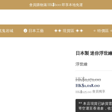
會員購物滿 HK$600 即享本地免運
底鬼岩城
🅙 日本工藝
◈◈ 現貨區 ◈◈
⭐️ 特價區 ⭐
日本製 迷你浮世繪 
浮世繪
HK$1,171.00
HK$1,018.00
會員獨享
HK$925.00
** 本店現貨已缺貨
寄空運至香港倉，收