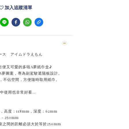
加入追蹤清單
ース アイムドラえもん
方便又可愛的多啦A夢紙巾盒♪
啦A夢圖案，專為副駕駛遮陽板設計。
上，不佔空間，方便隨時取用紙巾。
中使用也非常好看...
m，高度：118mm，深度：62mm
- 250mm
底座之間的距離必須大於等於250mm