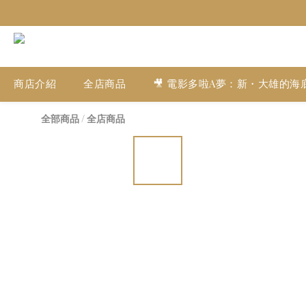
商店介紹
全店商品
🎥 電影多啦A夢：新・大雄的海
全部商品
/
全店商品