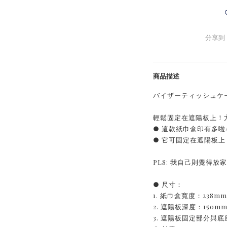
分享到
商品描述
バイザーティッシュケ
輕鬆固定在遮陽板上！
● 這款紙巾盒印有多
● 它可固定在遮陽板
PLS: 我自己則覺得放家
● 尺寸：
1. 紙巾盒寬度：238m
2. 遮陽板深度：150mm 
3. 遮陽板固定部分與