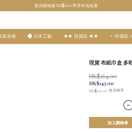
會員購物滿 HK$600 即享本地免運
底鬼岩城
🅙 日本工藝
◈◈ 現貨區 ◈◈
⭐️ 特價區 ⭐
現貨 布紙巾盒 多啦A
HK$164.00
HK$143.00
會員獨享
HK$130.00
加入購物車