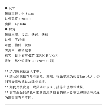
● 尺寸：
錶殼直徑：Φ38mm
錶帶寬度：20mm
腕圍：142mm
● 材質:
錶殼主體、後蓋、錶冠、錶扣
錶帶：不銹鋼
錶盤、指針：黃銅
防風罩：礦物玻璃
機芯：日本石英機芯 (EPSON VX3R)
電池：氧化銀電池 SR920W (1 顆)
** 請勿將腕錶浸入水中。
** 請勿將腕錶存放在高溫、潮濕、強磁場或強烈震動的地方，否
則可能導致腕錶故障或損壞。
** 如使用後皮膚出現搔癢或皮疹，請停止使用並就醫。
** 實際產品的顏色可能會因您所觀看的顯示器環境和拍攝時光線
的影響而有所不同。