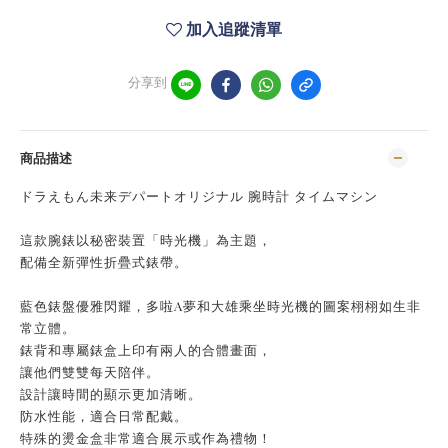
加入追蹤清單
分享到
商品描述
ドラえもん未来デパートオリジナル 腕時計 タイムマシン
這款腕錶以秘密裝置「時光機」為主題，
配備全新彈性折疊式錶帶。
藍色錶盤優雅閃耀，多啦A夢和大雄乘坐時光機的圖案栩栩如生非
常立體。
錶背和專屬錶盒上印有兩人的合體畫面，
讓他們雙雙每天陪伴。
設計讓時間的顯示更加清晰。
防水性能，適合日常配戴。
特殊的燙金盒非常適合展示或作為禮物！