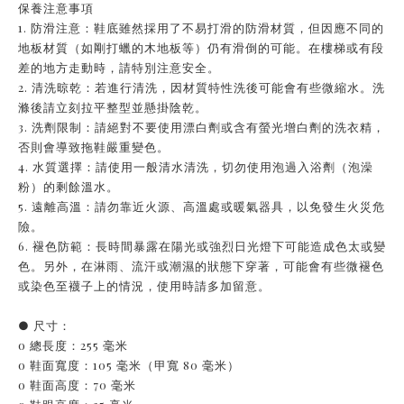
保養注意事項
1. 防滑注意：鞋底雖然採用了不易打滑的防滑材質，但因應不同的
地板材質（如剛打蠟的木地板等）仍有滑倒的可能。在樓梯或有段
差的地方走動時，請特別注意安全。
2. 清洗晾乾：若進行清洗，因材質特性洗後可能會有些微縮水。洗
滌後請立刻拉平整型並懸掛陰乾。
3. 洗劑限制：請絕對不要使用漂白劑或含有螢光增白劑的洗衣精，
否則會導致拖鞋嚴重變色。
4. 水質選擇：請使用一般清水清洗，切勿使用泡過入浴劑（泡澡
粉）的剩餘溫水。
5. 遠離高溫：請勿靠近火源、高溫處或暖氣器具，以免發生火災危
險。
6. 褪色防範：長時間暴露在陽光或強烈日光燈下可能造成色太或變
色。另外，在淋雨、流汗或潮濕的狀態下穿著，可能會有些微褪色
或染色至襪子上的情況，使用時請多加留意。
● 尺寸：
o 總長度：255 毫米
o 鞋面寬度：105 毫米（甲寬 80 毫米）
o 鞋面高度：70 毫米