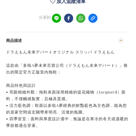
加入追蹤清單
分享到
商品描述
ドラえもん未来デパートオリジナル スリッパ ドラえもん
這款由「多啦A夢未來百貨公司（ドラえもん未来デパート）」推
出的限定官方正版室內拖鞋：
商品特色與設計
• 亮眼精緻外觀：拖鞋表面採用精緻的提花織物（Jacquard）面
料，不僅觸感紮實，且極具質感。
• 活力藍色調：鞋面以多啦A夢經典的鮮豔藍色為主色調，能為您
的居家空間或玄關帶來明亮、活潑的氛圍。
• 四季皆宜：面料與厚度設計適中，無論是在寒冷的冬天或溫暖的
季節都適合穿著。