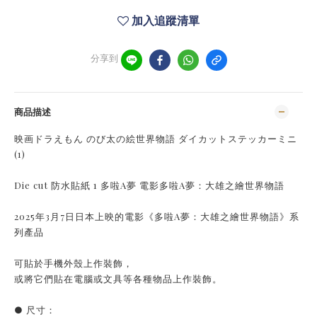
加入追蹤清單
分享到
商品描述
映画ドラえもん のび太の絵世界物語 ダイカットステッカーミニ
(1)
Die cut 防水貼紙 1 多啦A夢 電影多啦A夢：大雄之繪世界物語
2025年3月7日日本上映的電影《多啦A夢：大雄之繪世界物語》系
列產品
可貼於手機外殼上作裝飾，
或將它們貼在電腦或文具等各種物品上作裝飾。
● 尺寸：