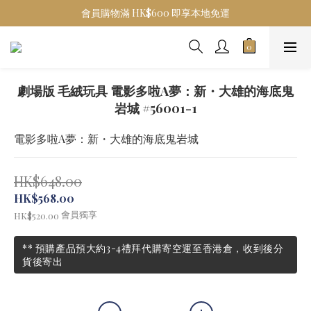
會員購物滿 HK$600 即享本地免運
劇場版 毛絨玩具 電影多啦A夢：新・大雄的海底鬼
岩城 #56001-1
電影多啦A夢：新・大雄的海底鬼岩城
HK$648.00
HK$568.00
會員獨享
HK$520.00
** 預購產品預大約3-4禮拜代購寄空運至香港倉，收到後分
貨後寄出