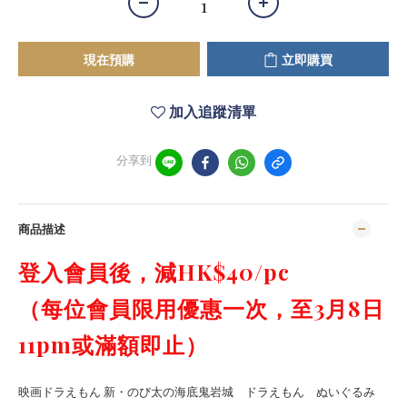
現在預購
立即購買
加入追蹤清單
分享到
商品描述
登入會員後，減HK$40/pc
（
每位會員限用優惠一次，至3月8日
11pm或滿額即止）
映画ドラえもん 新・のび太の海底鬼岩城 ドラえもん ぬいぐるみ