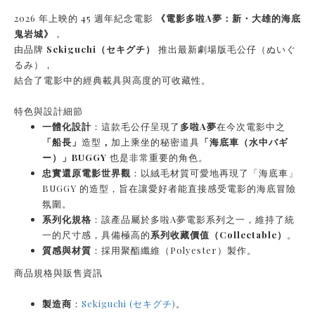
2026 年上映的 45 週年紀念電影
《電影多啦A夢：新・大雄的海底
鬼岩城》
，
由品牌
Sekiguchi（セキグチ）
推出最新劇場版毛公仔（ぬいぐ
るみ），
結合了電影中的經典載具與高度的可收藏性。
特色與設計細節
一體化設計
：這款毛公仔呈現了
多啦A夢
在今次電影中之
「船長」
造型
，
加上乘坐的秘密道具
「海底車
（水中バギ
ー）」BUGGY
也是非常重要的角色。
忠實還原電影世界觀
：以絨毛材質可愛地再現了「海底車」
BUGGY 的造型，旨在讓愛好者能直接感受電影的海底冒險
氛圍。
系列化規格
：該產品屬於多啦A夢電影系列之一，維持了統
一的尺寸感，具備極高的
系列收藏價值（Collectable）
。
質感與材質
：採用聚酯纖維（Polyester）製作。
商品規格與販售資訊
製造商
：
Sekiguchi (セキグチ)
。