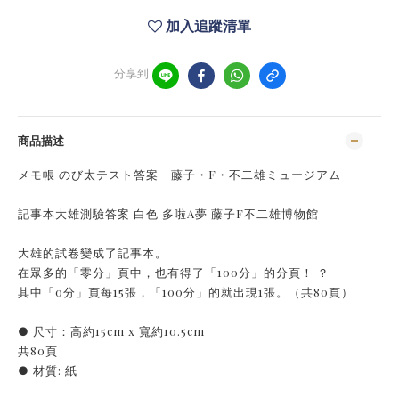
加入追蹤清單
分享到
商品描述
メモ帳 のび太テスト答案 藤子・F・不二雄ミュージアム
記事本大雄測驗答案 白色 多啦A夢 藤子F不二雄博物館
大雄的試卷變成了記事本。
在眾多的「零分」頁中，也有得了「100分」的分頁！ ？
其中「0分」頁每15張，「100分」的就出現1張。（共80頁）
● 尺寸：高約15cm x 寬約10.5cm
共80頁
● 材質: 紙