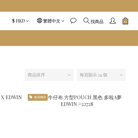
$
HKD
繁體中文
找商品
️
商品排序
每頁顯示 24 個
會員獨享