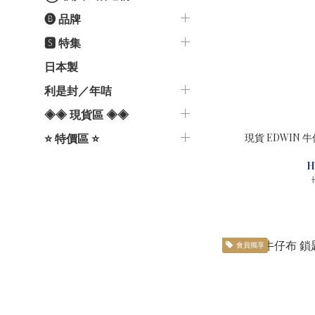
🅑 品牌
🆂 特集
日本製
利是封／年咭
◈◈ 現貨區 ◈◈
現貨 EDWIN 
⭐️ 特價區 ⭐️
H
會員獨享