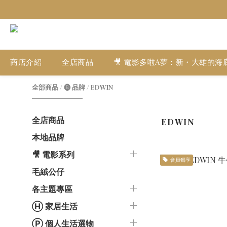
商店介紹
全店商品
🎥 電影多啦A夢：新・大雄的海
全部商品
/
🅑 品牌
/
EDWIN
全店商品
EDWIN
本地品牌
🎥 電影系列
會員獨享
毛絨公仔
各主題專區
Ⓗ 家居生活
Ⓟ 個人生活選物