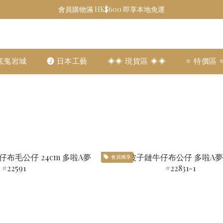
會員購物滿 HK$600 即享本地免運
底鬼岩城
🅙 日本工藝
◈◈ 現貨區 ◈◈
⭐️ 特價區 ⭐
會員獨享