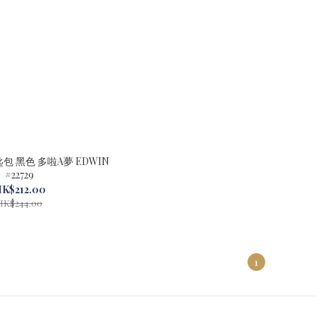
包 黑色 多啦A夢 EDWIN
#22729
K$212.00
HK$244.00
1