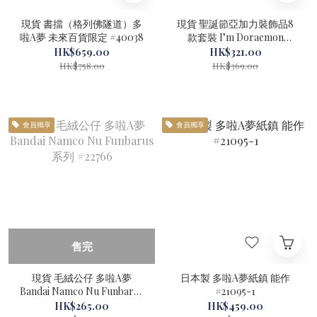
現貨 書擋（格列佛隧道）多
現貨 聖誕節亞加力裝飾品8
啦A夢 未來百貨限定 #40038
款套裝 I’m Doraemon
Flowering #72010
HK$659.00
HK$321.00
HK$758.00
HK$369.00
會員獨享
會員獨享
售完
現貨 毛絨公仔 多啦A夢
日本製 多啦A夢紙鎮 能作
Bandai Namco Nu Funbarus
#21095-1
系列 #22766
HK$265.00
HK$459.00