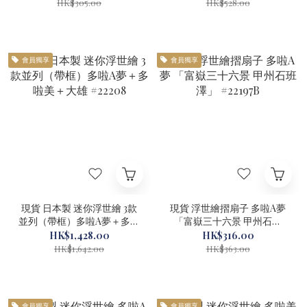
HK$305.00
HK$528.00
會員獨享
會員獨享
現貨 日本製 迷你浮世繪 3款
現貨 浮世繪摺扇子 多啦A夢
並列（帶框）多啦A夢＋多啦
「富嶽三十六景 甲州石班
美＋大雄 #22208
澤」 #22197B
HK$1,428.00
HK$316.00
HK$1,642.00
HK$363.00
會員獨享
會員獨享