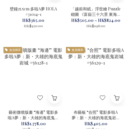
壁鐘25.5cm 多啦A夢 HOLA
「越前和紙」浮世繪 Puzzle
#31014-1
砌圖 《富嶽三十六景 東海道
品川御殿山不二》300片 多
HK$365.00
HK$505.00 ~ HK$824.00
啦A夢 #23066-1
HK$420.00
HK$948.00
會員獨享
會員獨享
藝術微噴版畫 “海邊” 電影多
布藝板 “合照” 電影多啦A
啦A夢：新・大雄的海底鬼岩
夢：新・大雄的海底鬼岩城
城 #56128-1
#56129-1
HK$1,778.00
HK$405.00