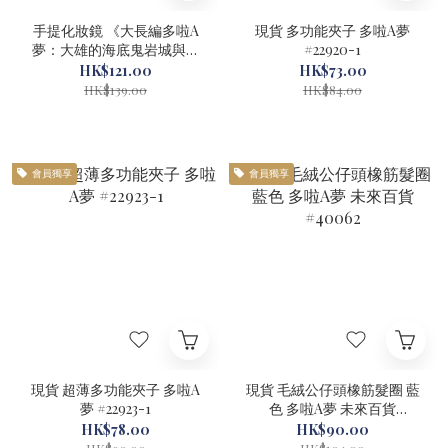
手提化妝鏡 《大長編多啦A
現貨 多功能夾子 多啦A夢
夢：大雄的海底鬼岩城與冒
#22920-1
險的秘密展》多啦A夢 藤子F
HK$121.00
HK$73.00
不二雄博物館 #71045-1
HK$139.00
HK$84.00
會員獨享
會員獨享
現貨 超薄多功能夾子 多啦A
現貨 毛絨公仔頭橡筋髮圈 藍
夢 #22923-1
色 多啦A夢 未來百貨
#40062
HK$78.00
HK$90.00